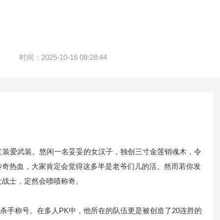
时间：2025-10-16 08:28:44
装爱武装。悠闲一名妥妥的女汉子，独创三寸金莲销魂木，令
传奇热血，大家肯定会觉得这多半是老爷们儿的活。然而若你发
女战士，定然会啧啧称奇。
手称号。在多人PK中，他所在的队伍更是被创造了20连胜的