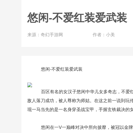
悠闲-不爱红装爱武装
来源：奇幻手游网
作者：小美
悠闲-不爱红装爱武装
百区有名的女汉子悠闲中华儿女多奇志，不爱红
敌人落刀成功，被人尊称为师姑。在这之前一说到玩
现一马当先的是一名身穿圣战宝甲，手握玄铁裁决的
悠闲在一V一巅峰对决中所向披靡，被冠以金牌杀