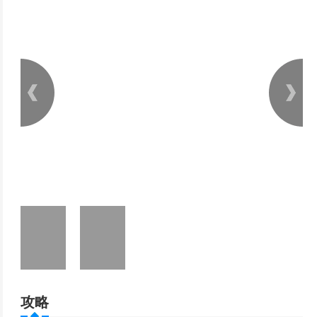
传奇，你头顶出现过沙巴克三个字吗
对于怒斩的出圈 取决于性价比 还是最具稳定性？
攻略