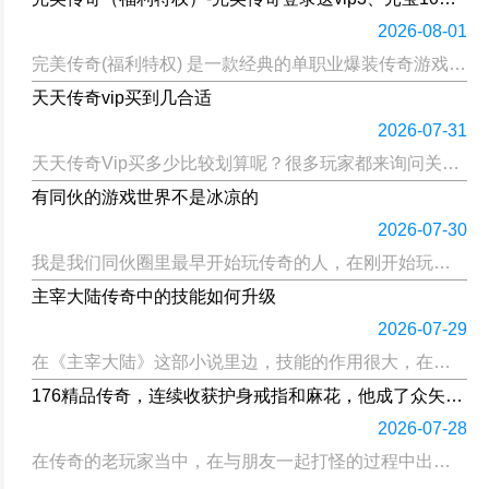
2026-08-01
完美传奇(福利特权) 是一款经典的单职业爆装传奇游戏，在游戏里所有的物品都可以通过打怪来获得，并且可以很容易地进行交易出售给其他玩家或者卖给NPC商人换取金钱使用；玩家们可以通过获取装备来赚取金币；玩...
天天传奇vip买到几合适
2026-07-31
天天传奇Vip买多少比较划算呢？很多玩家都来询问关于VIP的问题了，主要就是担心自己会浪费金钱而没有得到应有的回报，在此我为大家解答一下天天传奇VIP到底该买多大的问题。...
有同伙的游戏世界不是冰凉的
2026-07-30
我是我们同伙圈里最早开始玩传奇的人，在刚开始玩传奇的时候什么都不懂，什么都不会，只能自己看官网上的介绍去研究和揣摩，当时一个小孩子玩传奇的感觉很不好，虽然传奇很好玩，但是自己一个人很孤单，再加上可能是...
主宰大陆传奇中的技能如何升级
2026-07-29
在《主宰大陆》这部小说里边，技能的作用很大，在把技能升到一定级别以后就可以使自己的实力得到很大的提高，并且还可以通过不断的修炼来增强自己所使用的攻击方式所带来的攻击力大小，在整个游戏中想要让角色的能力...
176精品传奇，连续收获护身戒指和麻花，他成了众矢之的
2026-07-28
在传奇的老玩家当中，在与朋友一起打怪的过程中出现过很多次场景，而跟老道搭档时间最长的就是同寝室的那个哥们儿了。刚开始接触也是正常的社交活动，并且作为室友们之间也不至于太过生疏吧。一提到游戏《热血传奇》...