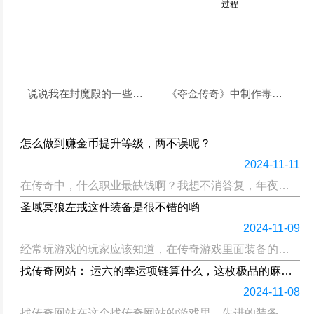
说说我在封魔殿的一些经验
《夺金传奇》中制作毒药的全过程
怎么做到赚金币提升等级，两不误呢？
2024-11-11
在传奇中，什么职业最缺钱啊？我想不消答复，年夜家都能猜出来吧，没错啦，最缺钱的，非法师莫属啦。。法师提升等级就即是烧钱啦。。作为法师的我，也深深表现，法师为啥那么缺钱啊。。木富有的法师，简直想死的心都...
圣域冥狼左戒这件装备是很不错的哟
2024-11-09
经常玩游戏的玩家应该知道，在传奇游戏里面装备的等级除了一点就是最好的，但是像一些一个等级比较高的玩家，就感觉打出来的装备等级比较低，谁都不愿意去打装备，而我今天要说的就是在游戏里面，我的圣域冥狼左戒这...
找传奇网站： 运六的幸运项链算什么，这枚极品的麻痹戒指才是巅峰！
2024-11-08
找传奇网站在这个找传奇网站的游戏里，先进的装备一直都很珍贵，有些装备一直都是无价的。在游戏中，也有最佳属性的设定，即使是高级装备也能产生最佳属性，但是概率很小。在游戏中，那些珍藏的终极装备想要产生最好...