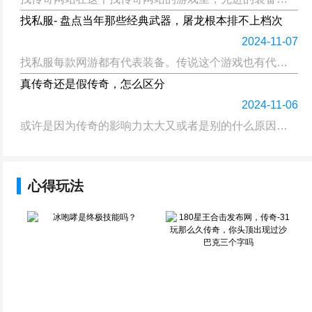
找私服- 盘点当年那些经典武器，屠龙根本排不上档次
2024-11-07
找私服每款网游都有代表装备。传说这个游戏也有代表装备，就是屠龙刀。不过这款游戏的找私服已经有十几年的历史了，屠龙刀可能连玩家心目中的前三都排不上。我来盘点一下游戏里的经典武器，看看你懂什么。...
真传奇还是假传奇，怎么区分
2024-11-06
或许是因为传奇的影响力太大又或者是别的什么原因，总之，这些年传奇一直被模仿着。于是市面上出现了各种真真假假的传奇游戏，对玩家而言可能确实多了很多选择，但对传奇本身来说似乎并不是一件好事。...
心得玩法