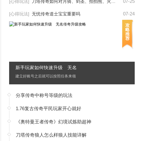
07-25
[心得玩法]
刀塔传奇如何对月骑、剑圣、拍拍熊、火枪四英雄经行技能加点？
07-24
[心得玩法]
无忧传奇道士宝宝重要吗
攻
略
推
荐
新手玩家如何快速升级 无名
传奇升级攻略
建立好账号之后就可以按照任务来领
取新手初阶武器以及新手礼包了...!
分享传奇中称号等级的玩法
1.76复古传奇平民玩家开心就好
《奥特曼王者传奇》幻境试炼助超神
刀塔传奇狼人怎么样狼人技能详解