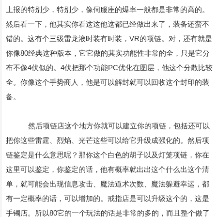
上报的特别少，特别少，像伺服座的爆率一般都是非常的高的。
然后看一下，他其实你看这这他这都已经做出来了，装备还蛮不
错的。这有个三级雷龙液时装有时装，VR的项链。对，还有就是
你像80经典这种版本，它它做的其实功能性非常的全，只是它分
布不像4伏似的。4伏把那个功能PC优化在图层，他这个分散比较
全。你像这个手势商人，他是可以解封就可以回收这个封印的装
备。
然后项链店这个地方你就可以建立你的项链，包括还可以
把你这些雷霆、烈焰、光芒这些可以给它升级成强化的。然后项
链鉴定是什么意思呢？那你这个白色的胡子以及灯笼项链，你在
这里可以鉴定，你鉴定的话，他有概率就出出这个什么出这个清
单，就可能会出现信息攻击、魔法道术次数、魔法躲避幸运，都
有一定概率的话，可以增加的。戒指店是可以升级这个的，这是
手镯店。所以80它的一个玩法的话是非常的多的，而且整个做了