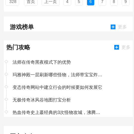
328
首页
上一页
4
5
6
7
8
9
游戏榜单
更多
热门攻略
更多
法师在传奇黑夜模式下的优势
玛雅神殿一层刷新哪些怪物，法师带宝宝炸雷超好打
变态传奇网站中建立行会的时候要如何发展它
无极传奇冰风谷地图打宝分析
热血传奇史上蕞经典的3次怪物攻城，沸腾全服，有多少老玩家经历过？