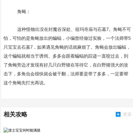
角蝇：
这种怪物出没在封魔谷深处、祖玛寺庙与石墓7。角蝇不可
怕，可怕的是角蝇放出的蝙蝠，小编曾经做过实验，一个法师带5
只宝宝去石墓7，如果遇见角蝇的话就麻烦了。角蝇会放出蝙蝠，
这个蝙蝠就相当于诱饵。多多会跟着蝙蝠的踪迹一直咬过去，到
了角蝇旁边才发现有好几只白野猪在等待它，在白野猪强大的攻
击下，多角虫会很快就会被干翻，法师要是带了多多，一定要帮
这个角蝇先打光再说。
相关攻略
更多